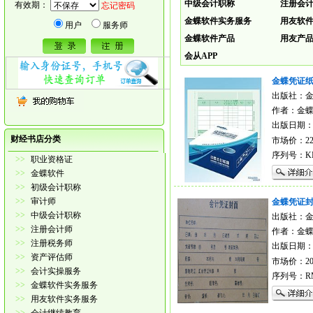
中级会计职称
注册会
有效期：
忘记密码
金蝶软件实务服务
用友软
用户
服务师
金蝶软件产品
用友产
会从APP
金蝶凭证
出版社：
作者：金蝶
出版日期：20
财经书店分类
市场价：22
序列号：KP-
>>
职业资格证
>>
金蝶软件
>>
初级会计职称
>>
审计师
金蝶凭证封
>>
中级会计职称
出版社：
>>
注册会计师
作者：金蝶
>>
注册税务师
出版日期：20
>>
资产评估师
市场价：20
>>
会计实操服务
序列号：RM
>>
金蝶软件实务服务
>>
用友软件实务服务