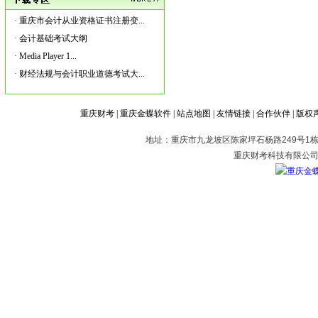
·
重庆市会计从业资格证书注册变...
·
会计基础考试大纲
·
Media Player 1...
·
财经法规与会计职业道德考试大...
重庆财考
|
重庆金蝶软件
|
站点地图
|
友情链接
|
合作伙伴
|
版权
地址：重庆市九龙坡区陈家坪石杨路249号1栋2
重庆财考科技有限公