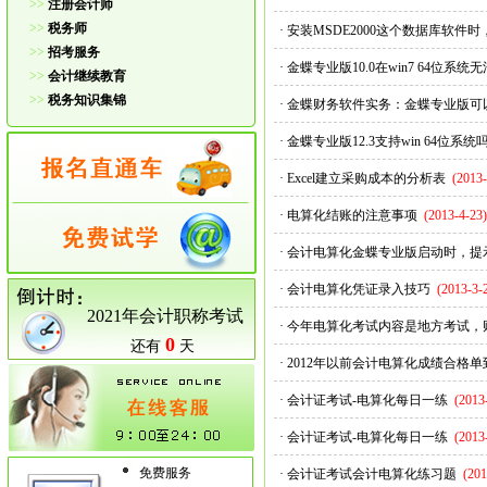
>>
注册会计师
>>
税务师
·
安装MSDE2000这个数据库软件
>>
招考服务
·
金蝶专业版10.0在win7 64位系
>>
会计继续教育
>>
税务知识集锦
·
金蝶财务软件实务：金蝶专业版可
·
金蝶专业版12.3支持win 64位系统
·
Excel建立采购成本的分析表
(2013-
·
电算化结账的注意事项
(2013-4-23)
·
会计电算化金蝶专业版启动时，提
·
会计电算化凭证录入技巧
(2013-3-
2021年会计职称考试
·
今年电算化考试内容是地方考试，
0
还有
天
·
2012年以前会计电算化成绩合格
·
会计证考试-电算化每日一练
(2013
·
会计证考试-电算化每日一练
(2013
免费服务
·
会计证考试会计电算化练习题
(201