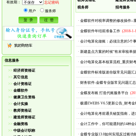
教师资格证
建造师资格
有效期：
忘记密码
税务师
招考服务
用户
服务师
·
金蝶软件对税率调整的修改操作--
·
金蝶软件年结前准备工作
(2018-1-
·
会计电算化做账：必须注意的5个
·
新建盘点方案的时候“有未审核单据
信息服务
·
会计电算化基本核算流程_重庆财
>>
经济师资格证
·
金蝶软件标准版迷你版常见问题汇
>>
其它信息
·
财务软件-金蝶专业版常见问题汇总
>>
会计资格证
>>
金蝶软件
·
金蝶发布账 打造代账服务平台
(20
>>
健康卫生资格
·
极通EWEBS V6.5更新公告_财考金
>>
会计实操
>>
教师资格证
·
会计电算化考前通关秘笈指南，进
>>
建造师资格证
>>
金融资格
·
会计工作中，你可能遇到的14种会
>>
中级会计职称
·
金蝶专业版13.0如何实现反过账功